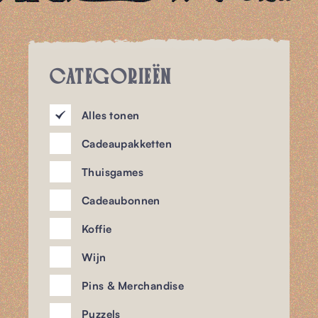
& Shop
Nieuws
CATEGORIEËN
RESERVEREN
Alles tonen
NL
Cadeaupakketten
Thuisgames
Cadeaubonnen
Koffie
Wijn
Pins & Merchandise
Puzzels