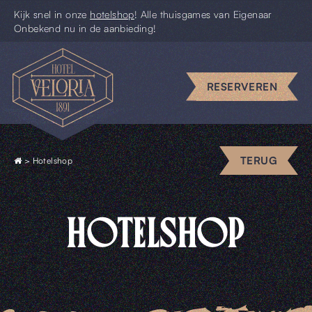
Kijk snel in onze
hotelshop
! Alle thuisgames van Eigenaar
Onbekend nu in de aanbieding!
Escape
rooms
RESERVEREN
Uniek
vergaderen
Piccolo
TERUG
>
Hotelshop
Pim
HOTELSHOP
Uit
&
Thuis
Cadeaus