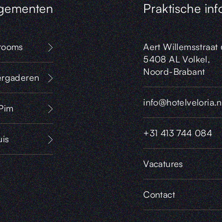
gementen
Praktische inf
rooms
Aert Willemsstraat 
5408 AL Volkel,
Noord-Brabant
ergaderen
info@hotelveloria.n
 Pim
+31 413 744 084
uis
Vacatures
Contact