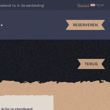
Nieuws
NL
bekend nu in de aanbieding!
RESERVEREN
TERUG
m krijg je standaard