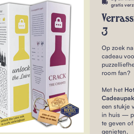
gratis ver
Verras
3
Op zoek naa
cadeau voo
puzzelliefh
room fan?
Met het
Hot
Cadeaupakk
een stukje 
in huis — 
te geven of 
genieten.