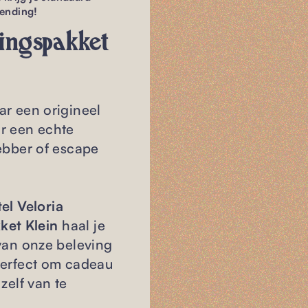
zending!
singspakket
r een origineel
r een echte
ebber of escape
el Veloria
et Klein
haal je
van onze beleving
perfect om cadeau
zelf van te