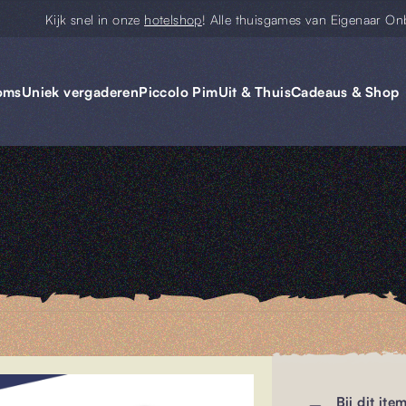
Kijk snel in onze
hotelshop
! Alle thuisgames van Eigenaar On
oms
Uniek vergaderen
Piccolo Pim
Uit & Thuis
Cadeaus & Shop
Bij dit ite