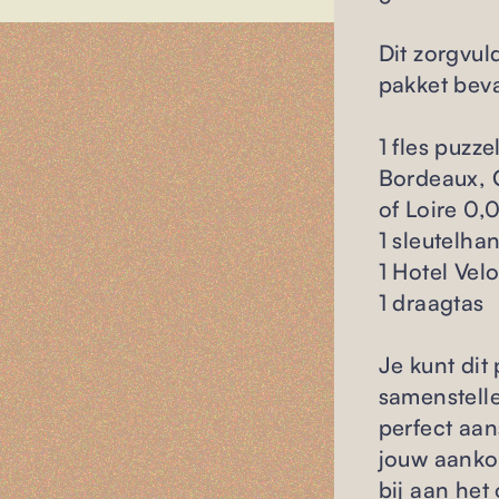
Dit zorgvu
pakket beva
1 fles puzze
Bordeaux, C
of Loire 0,
1 sleutelha
1 Hotel Velo
1 draagtas
Je kunt dit 
samenstelle
perfect aan
jouw aankoo
bij aan het