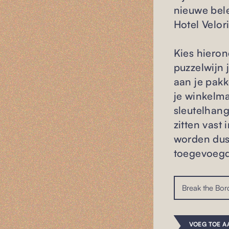
nieuwe bel
Hotel Velor
Kies hieron
puzzelwijn 
aan je pakk
je winkelm
sleutelhang
zitten vast 
worden dus
toegevoeg
VOEG TOE A