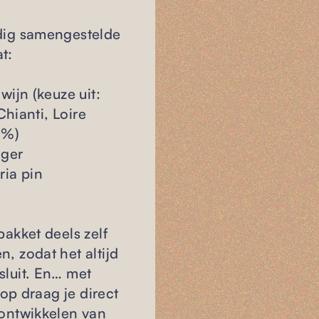
ldig samengestelde
t:
lwijn (keuze uit:
hianti, Loire
0%)
nger
ria pin
pakket deels zelf
n, zodat het altijd
sluit. En… met
p draag je direct
 ontwikkelen van