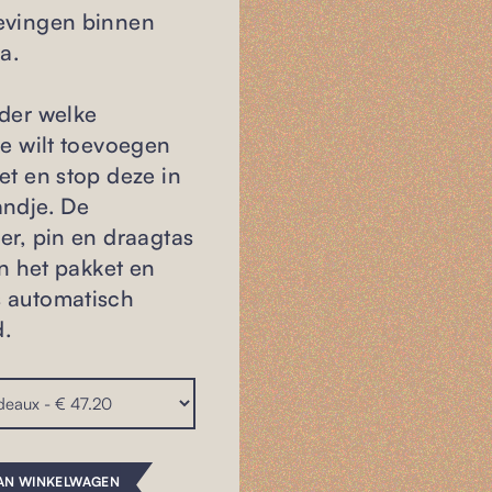
evingen binnen
ia.
der welke
je wilt toevoegen
et en stop deze in
andje. De
er, pin en draagtas
in het pakket en
 automatisch
d.
AN WINKELWAGEN