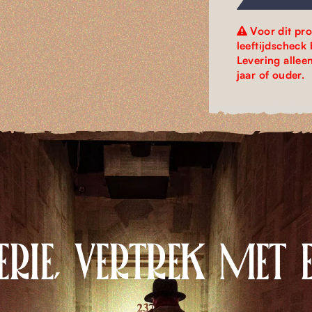
Voor dit pro
leeftijdscheck 
Levering allee
jaar of ouder.
ERIE, VERTREK MET 