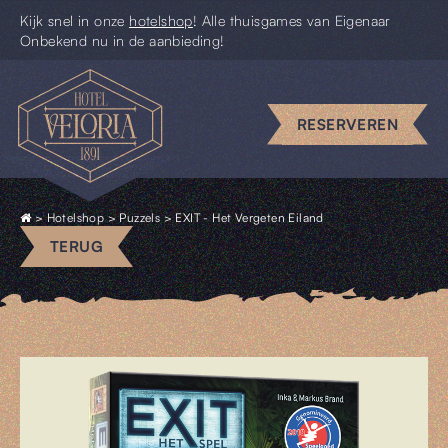
Kijk snel in onze
hotelshop
! Alle thuisgames van Eigenaar
Onbekend nu in de aanbieding!
Escape
rooms
RESERVEREN
Uniek
vergaderen
>
Hotelshop
>
Puzzels
> EXIT - Het Vergeten Eiland
Piccolo
TERUG
Pim
Uit
&
Thuis
Cadeaus