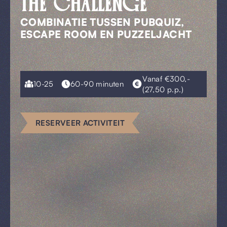
THE CHALLENGE
COMBINATIE TUSSEN PUBQUIZ,
ESCAPE ROOM EN PUZZELJACHT
Vanaf €300,-
10-25
60-90 minuten
(27,50 p.p.)
RESERVEER ACTIVITEIT