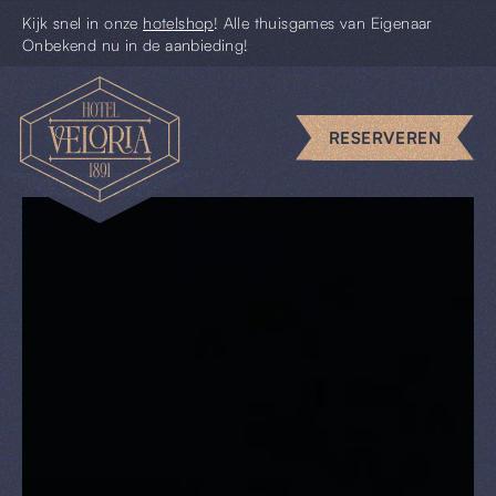
Kijk snel in onze
hotelshop
! Alle thuisgames van Eigenaar
Onbekend nu in de aanbieding!
Escape
rooms
RESERVEREN
Uniek
vergaderen
Piccolo
Pim
Uit
&
Thuis
Cadeaus