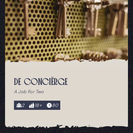
DE CONCIËRGE
A Job For Two
2
18+
80