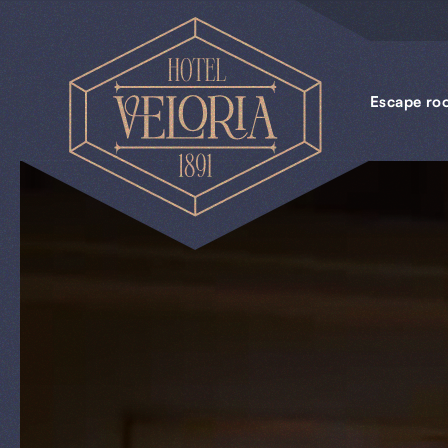
Escape
rooms
Escape ro
Uniek
vergaderen
Piccolo
Pim
Uit
&
Thuis
Cadeaus