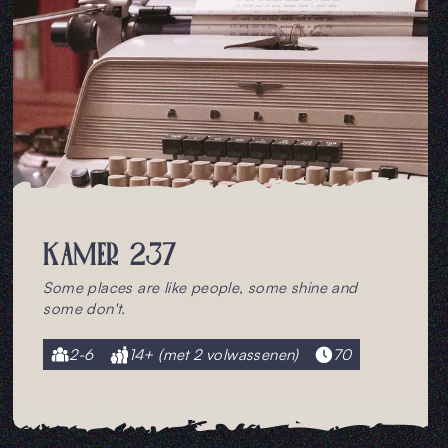
KAMER 237
Some places are like people, some shine and
some don't.
2-6
14+ (met 2 volwassenen)
70