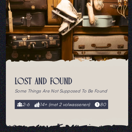
LOST AND FOUND
Some Things Are Not Supposed To Be Found
2-6
14+ (met 2 volwassenen)
80