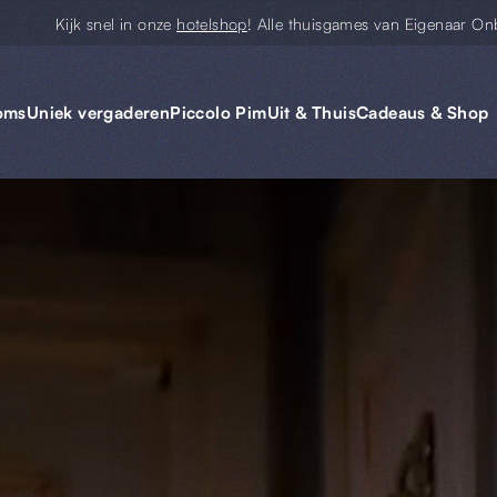
Kijk snel in onze
hotelshop
! Alle thuisgames van Eigenaar On
oms
Uniek vergaderen
Piccolo Pim
Uit & Thuis
Cadeaus & Shop