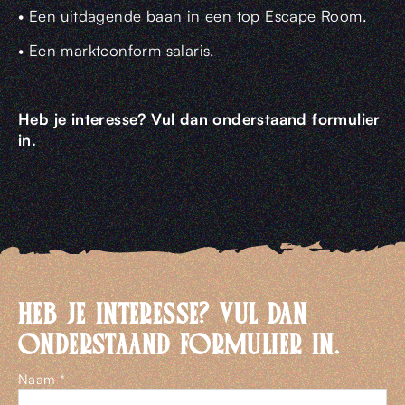
• Een uitdagende baan in een top Escape Room.
• Een marktconform salaris.
Heb je interesse? Vul dan onderstaand formulier
in.
HEB JE INTERESSE? VUL DAN
ONDERSTAAND FORMULIER IN.
Naam *