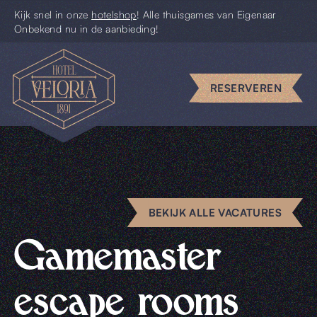
Kijk snel in onze
hotelshop
! Alle thuisgames van Eigenaar
Onbekend nu in de aanbieding!
Escape
rooms
RESERVEREN
Uniek
vergaderen
Piccolo
Pim
BEKIJK ALLE VACATURES
Uit
Gamemaster
&
Thuis
escape rooms
Cadeaus