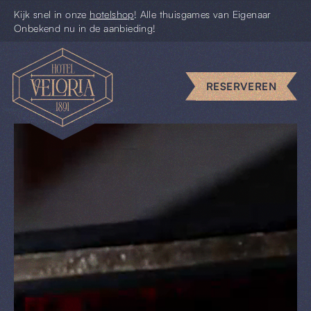
Kijk snel in onze
hotelshop
! Alle thuisgames van Eigenaar
Onbekend nu in de aanbieding!
Escape
rooms
RESERVEREN
Uniek
vergaderen
Piccolo
Pim
Uit
&
Thuis
Cadeaus