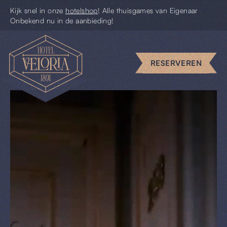
Kijk snel in onze
hotelshop
! Alle thuisgames van Eigenaar
Onbekend nu in de aanbieding!
Escape
rooms
RESERVEREN
Uniek
vergaderen
Piccolo
Pim
Uit
&
Thuis
Cadeaus