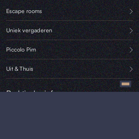
Escape rooms
Uniek vergaderen
Piccolo Pim
Uit & Thuis
Praktische info
Aert Willemsstraat 6
5408 AL Volkel,
Noord-Brabant