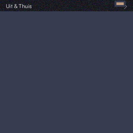
Uit & Thuis
Praktische info
Aert Willemsstraat 6
5408 AL Volkel,
Noord-Brabant
info@hotelveloria.nl
+31 413 744 084
Vacatures