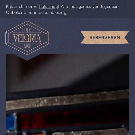
Kijk snel in onze
hotelshop
! Alle thuisgames van Eigenaar
Onbekend nu in de aanbieding!
Escape
rooms
RESERVEREN
Uniek
vergaderen
Piccolo
Pim
Uit
&
Thuis
Cadeaus