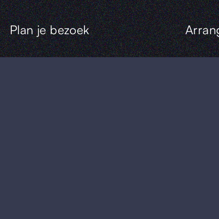
Plan je bezoek
Arran
Escape 
RESERVEER NU
Uniek v
Piccolo
Uit & Th