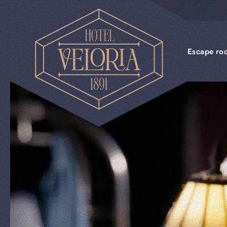
Escape
rooms
Escape ro
Uniek
vergaderen
Piccolo
Pim
Uit
&
Thuis
Cadeaus