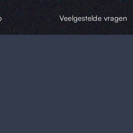
o
Veelgestelde vragen
6
Escape rooms
Piccolo Pim
l
Uniek vergaderen