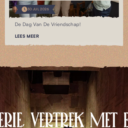
30 JUL 2026
De Dag Van De Vriendschap!
LEES MEER
ERIE, VERTREK MET 