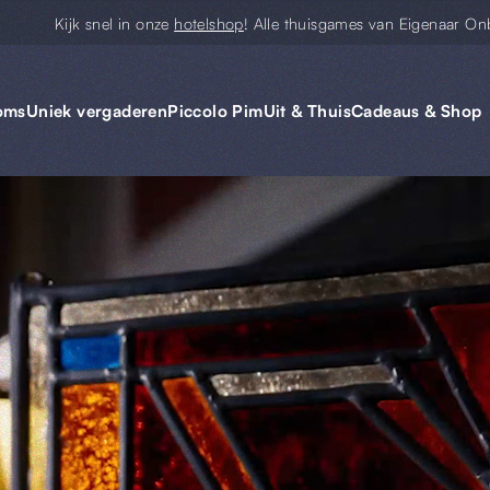
Kijk snel in onze
hotelshop
! Alle thuisgames van Eigenaar On
oms
Uniek vergaderen
Piccolo Pim
Uit & Thuis
Cadeaus & Shop