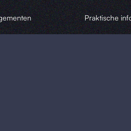
gementen
Praktische inf
rooms
Aert Willemsstraat 
5408 AL Volkel,
Noord-Brabant
ergaderen
info@hotelveloria.n
 Pim
+31 413 744 084
uis
Vacatures
Contact